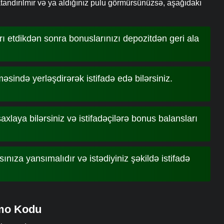
tandırılmır və ya aldığınız pulu görmürsünüzsə, aşağıdakı
rı etdikdən sonra bonuslarınızı depozitdən geri ala
ndə yerləşdirərək istifadə edə bilərsiniz.
aya bilərsiniz və istifadəçilərə bonus balansları
ıza yansımalıdır və istədiyiniz şəkildə istifadə
omo Kodu