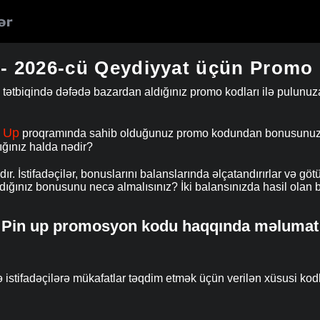
 - 2026-cü Qeydiyyat üçün Promo 
Up tətbiqində dəfədə bazardan aldığınız promo kodları ilə pulu
 Up
proqramında sahib olduğunuz promo kodundan bonusunuzu n
ğınız halda nədir?
ır. İstifadəçilər, bonuslarını balanslarında əlçatandırırlar və g
aldığınız bonusunu necə almalısınız? İki balansınızda hasil olan 
Pin up promosyon kodu haqqında məlumat
 istifadəçilərə mükafatlar təqdim etmək üçün verilən xüsusi kodl