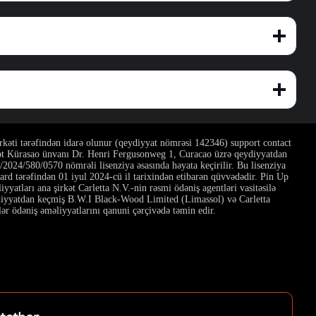
irkəti tərəfindən idarə olunur (qeydiyyat nömrəsi 142346) support contact
kət Kürasao ünvanı Dr. Henri Fergusonweg 1, Curacao üzrə qeydiyyatdan
2024/580/0570 nömrəli lisenziya əsasında həyata keçirilir. Bu lisenziya
d tərəfindən 01 iyul 2024-cü il tarixindən etibarən qüvvədədir. Pin Up
yyatları ana şirkət Carletta N.V.-nin rəsmi ödəniş agentləri vasitəsilə
ydiyyatdan keçmiş B.W.I Black-Wood Limited (Limassol) və Carletta
lər ödəniş əməliyyatlarını qanuni çərçivədə təmin edir.