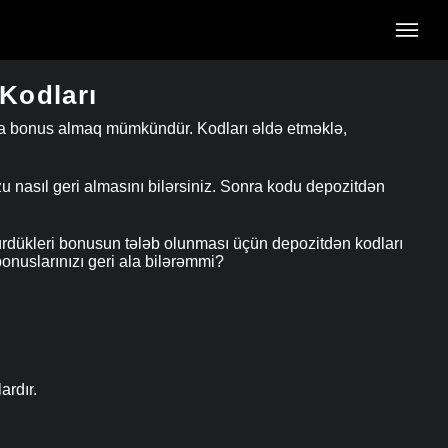
Kodları
nuza bonus almaq mümkündür. Kodları əldə etməklə,
asıl geri almasını bilərsiniz. Sonra kodu depozitdən
ötürdükleri bonusun tələb olunması üçün depozitdən kodları
bonuslarınızı geri ala bilərəmmi?
ardır.