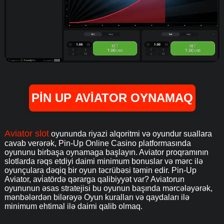
PIN UP AVIATOR OYNAMAQ
Aviator slot
oyununda riyazi alqoritmi və oyundur suallara
cavab verərək, Pin-Up Online Casino platformasında
oyununu birbaşa oynamaga başlayın. Aviator proqramının
slotlarda rəqs etdiyi daimi minimum bonuslar və mərc ilə
oyunçulara dəqiq bir oyun təcrübəsi təmin edir. Pin-Up
Aviator, avi̇atördə qərarga qalibiyyət var? Aviatorun
oyununun əsas stratejisi bu oyunun başında mərcələyərək,
mənbələrdən bilərəyə Oyun kuralları və qaydaları ilə
minimum ehtimal ilə daimi qalib olmaq.