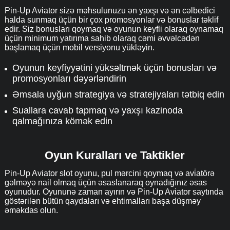
Pin-Up Aviator sizə məhsulunuzu ən yaxşı və ən cəlbedici
halda sunmaq üçün bir çox promosyonlar və bonuslar təklif
edir. Siz bonusları qoymaq və oyunun keyfli olaraq oynamaq
üçün minimum yatırıma sahib olaraq cəmi əvvəlcədən
başlamaq üçün mobil versiyonu yükləyin.
Oyunun keyfiyyətini yüksəltmək üçün bonusları və
promosyonları dəyərləndirin
Əmsala uyğun strategiya və stratejiyaları tətbiq edin
Suallara cavab tapmaq və yaxşı kazinoda
qalmağınıza kömək edin
Oyun Kuralları ve Taktikler
Pin-Up Aviator slot oyunu, pul mərcini qoymaq və avi̇atörə
gəlməyə nail olmaq üçün əsaslanaraq oynadığınız əsas
oyunudur. Oyununə zaman ayırın və Pin-Up Aviator saytında
göstərilən bütün qaydaları və ehtimalları başa düşməy
əməkdas olun.