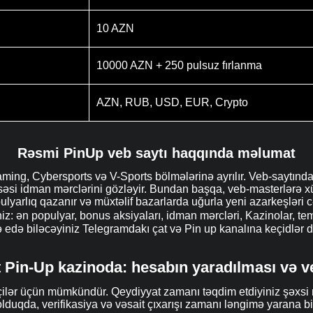
10 AZN
10000 AZN + 250 pulsuz fırlanma
AZN, RUB, USD, EUR, Crypto
Rəsmi PinUp veb saytı haqqında məlumat
ing, Cybersports və V-Sports bölmələrinə ayrılır. Veb-saytında da
i idman mərclərini gözləyir. Bundan başqa, veb-masterlərə xüsusi
arlıq qazanır və müxtəlif bazarlarda uğurla yeni azarkeşləri cə
iz: ən populyar, bonus aksiyaları, idman mərcləri, Kazinolar, te
ə edə biləcəyiniz Telegramdakı çat və Pin up kanalına keçidlər də
 Pin-Up kazinoda: hesabın yaradılması və ve
çilər üçün mümkündür. Qeydiyyat zamanı təqdim etdiyiniz şəxsi 
duqda, verifikasiya və vəsait çıxarışı zamanı ləngimə yarana bil