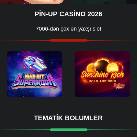
PIN-UP CASINO 2026
7000-dən çox ən yaxşı slot
Güzgü
Güzgü
TEMATIK BÖLÜMLER