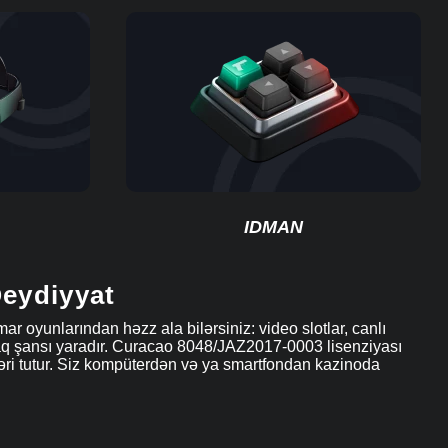
IDMAN
eydiyyat
r oyunlarından həzz ala bilərsiniz: video slotlar, canlı
lmaq şansı yaradır. Curacao 8048/JAZ2017-0003 lisenziyası
rləri tutur. Siz kompüterdən və ya smartfondan kazinoda