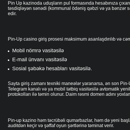
Pin Up kazinoda uduşların pul formasında hesabınıza çıxarı
təsdiqləyən sənədi (kommunal ödəniş qəbzi və ya bənzər sə
edir.
Pin-Up casino giriş prosesi maksimum asanlaşdırılıb və cəmi 3
Mobil nömrə vasitəsilə
E-mail ünvanı vasitəsilə
Sosial şəbəkə hesabları vasitəsilə.
Sayta giriş zamanı texniki maneələr yaranarsa, ən son Pin-
Telegram kanalı və ya mobil tətbiq vasitəsilə avtomatik yen
protokolları ilə təmin olunur. Daim rəsmi domen adını yoxla
Pin-up kazino həm təcrübəli qumarbazlar, həm də yeni başla
auditdən keçir və şəffaf oyun şərtlərinə təminat verir.