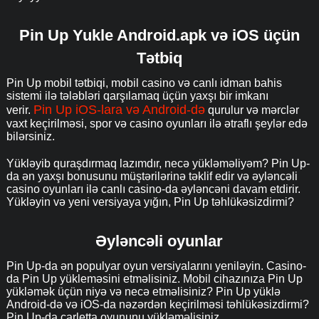
Pin Up Yukle Android.apk və iOS üçün
Tətbiq
Pin Up mobil tətbiqi, mobil casino və canlı idman bahis
sistemi ilə tələbləri qarşılamaq üçün yaxşı bir imkanı
Pin Up iOS-lara və Android-də
verir.
qurulur və mərclər
vaxt keçirilməsi, spor və casino oyunları ilə ətraflı şeylər edə
bilərsiniz.
Yükləyib quraşdırmaq lazımdır, necə yükləməliyəm? Pin Up-
da ən yaxşı bonusunu müştərilərinə təklif edir və əyləncəli
casino oyunları ilə canlı casino-da əyləncəni davam etdirir.
Yükləyin və yeni versiyaya yığın, Pin Up təhlükəsizdirmi?
Əyləncəli oyunlar
Pin Up-da ən populyar oyun versiyalarını yeniləyin. Casino-
da Pin Up yükleməsini etməlisiniz. Mobil cihazınıza Pin Up
yükləmək üçün niyə və necə etməlisiniz? Pin Up yüklə
Android-də və iOS-da nəzərdən keçirilməsi təhlükəsizdirmi?
Pin Up-da carletta oyununu yükləməlisiniz.