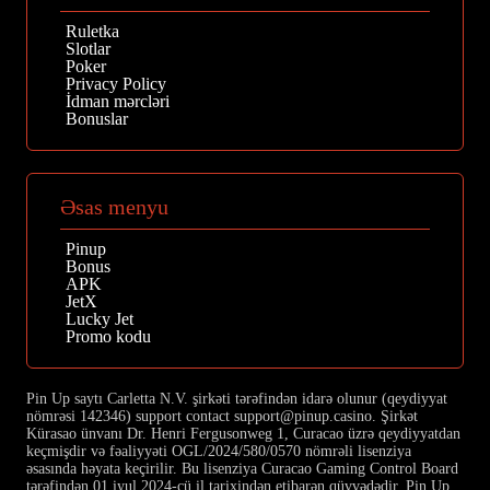
Ruletka
Slotlar
Poker
Privacy Policy
İdman mərcləri
Bonuslar
Əsas menyu
Pinup
Bonus
APK
JetX
Lucky Jet
Promo kodu
Pin Up saytı Carletta N.V. şirkəti tərəfindən idarə olunur (qeydiyyat
nömrəsi 142346) support contact
support@pinup.casino
. Şirkət
Kürasao ünvanı Dr. Henri Fergusonweg 1, Curacao üzrə qeydiyyatdan
keçmişdir və fəaliyyəti OGL/2024/580/0570 nömrəli lisenziya
əsasında həyata keçirilir. Bu lisenziya Curacao Gaming Control Board
tərəfindən 01 iyul 2024-cü il tarixindən etibarən qüvvədədir. Pin Up